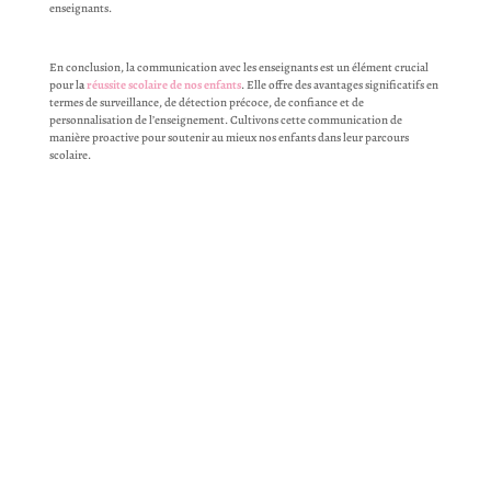
enseignants.
En conclusion, la communication avec les enseignants est un élément crucial
pour l
a
réussite scolaire de nos enfants
. Elle offre des avantages significatifs en
termes de surveillance, de détection précoce, de confiance et de
personnalisation de l’enseignement. Cultivons cette communication de
manière proactive pour soutenir au mieux nos enfants dans leur parcours
scolaire.