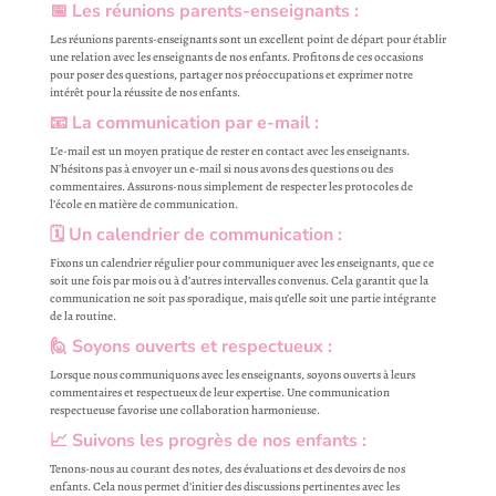
📅 Les
réunions parents-enseignants
:
Les réunions parents-enseignants sont un excellent point de départ pour établir
une relation avec les enseignants de nos enfants. Profitons de ces occasions
pour poser des questions, partager nos préoccupations et exprimer notre
intérêt pour la réussite de nos enfants.
📧 La
communication par e-mail
:
L’e-mail est un moyen pratique de rester en contact avec les enseignants.
N’hésitons pas à envoyer un e-mail si nous avons des questions ou des
commentaires. Assurons-nous simplement de respecter les protocoles de
l’école en matière de communication.
🗓️
Un calendrier de communication
:
Fixons un calendrier régulier pour communiquer avec les enseignants, que ce
soit une fois par mois ou à d’autres intervalles convenus. Cela garantit que la
communication ne soit pas sporadique, mais qu’elle soit une partie intégrante
de la routine.
🙋
Soyons ouverts et respectueux
:
Lorsque nous communiquons avec les enseignants, soyons ouverts à leurs
commentaires et respectueux de leur expertise. Une communication
respectueuse favorise une collaboration harmonieuse.
📈
Suivons les progrès de nos enfants
:
Tenons-nous au courant des notes, des évaluations et des devoirs de nos
enfants. Cela nous permet d’initier des discussions pertinentes avec les