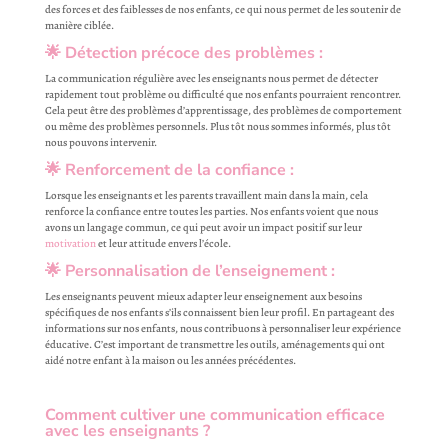
des forces et des faiblesses de nos enfants, ce qui nous permet de les soutenir de
manière ciblée.
🌟
Détection précoce des problèmes
:
La communication régulière avec les enseignants nous permet de détecter
rapidement tout problème ou difficulté que nos enfants pourraient rencontrer.
Cela peut être des problèmes d’apprentissage, des problèmes de comportement
ou même des problèmes personnels. Plus tôt nous sommes informés, plus tôt
nous pouvons intervenir.
🌟
Renforcement de la confiance
:
Lorsque les enseignants et les parents travaillent main dans la main, cela
renforce la confiance entre toutes les parties. Nos enfants voient que nous
avons un langage commun, ce qui peut avoir un impact positif sur leur
motivation
et leur attitude envers l’école.
🌟
Personnalisation de l’enseignement
:
Les enseignants peuvent mieux adapter leur enseignement aux besoins
spécifiques de nos enfants s’ils connaissent bien leur profil. En partageant des
informations sur nos enfants, nous contribuons à personnaliser leur expérience
éducative. C’est important de transmettre les outils, aménagements qui ont
aidé notre enfant à la maison ou les années précédentes.
Comment cultiver une communication efficace
avec les enseignants ?