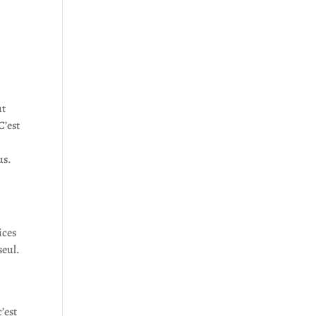
ut
C’est
us.
ices
seul.
’est