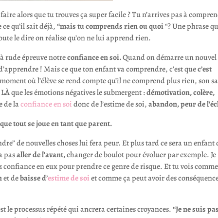
aire alors que tu trouves ça super facile ? Tu n’arrives pas à compre
ce qu’il sait déjà,
“mais tu comprends rien ou quoi
“? Une phrase qu
ute le dire on réalise qu’on ne lui apprend rien.
à rude épreuve notre
confiance en soi.
Quand on démarre un nouvel
 d’apprendre ! Mais ce que ton enfant va comprendre, c’est que
c’est
au moment où l’élève se rend compte qu’il ne comprend plus rien, son s
st LÀ que les émotions négatives le submergent :
démotivation, colère,
e de la
confiance en soi
donc de l’estime de soi,
abandon, peur de l’éc
à que tout se joue en tant que parent.
ndre” de nouvelles choses lui fera peur. Et plus tard ce sera un enfant 
a pas
aller de l’avant,
changer de boulot pour évoluer par exemple. Je
ez confiance en eux pour prendre ce genre de risque. Et tu vois comm
n
et de
baisse d’
estime de soi
et comme ça peut avoir des conséquence
’est le processus répété qui ancrera certaines croyances.
“Je ne suis pa