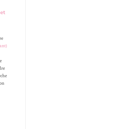
 et
re
ant)
e
dre
rche
ton