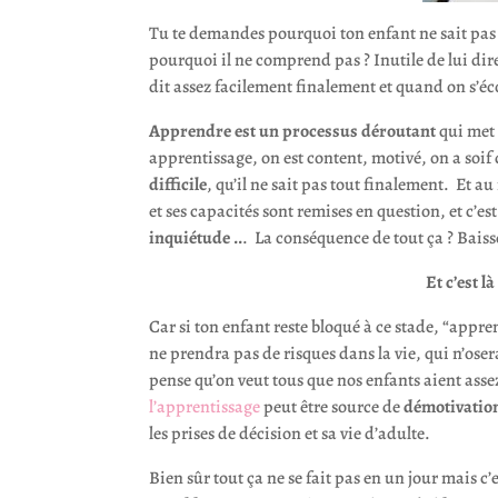
Tu te demandes pourquoi ton enfant ne sait pas f
pourquoi il ne comprend pas ? Inutile de lui dire 
dit assez facilement finalement et quand on s’éco
Apprendre est un processus déroutant
qui met 
apprentissage, on est content, motivé, on a soif
difficile
, qu’il ne sait pas tout finalement. Et 
et ses capacités sont remises en question, et c’e
inquiétude ..
. La conséquence de tout ça ? Baiss
Et c’est l
Car si ton enfant reste bloqué à ce stade, “appre
ne prendra pas de risques dans la vie, qui n’oser
pense qu’on veut tous que nos enfants aient ass
l’apprentissage
peut être source de
démotivatio
les prises de décision et sa vie d’adulte.
Bien sûr tout ça ne se fait pas en un jour mais c