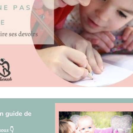
n guide de
sous 👇