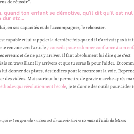
yens de réussir”.
 quand ton enfant se démotive, qu’il dit qu’il est nul
op dur etc…
lui, en ses capacités et de l’accompagner, le rebooster.
 est capable et lui rappeler la dernière fois quand il n’arrivait pas à fai
 te renvoie vers l’article
7 conseils pour redonner confiance à son enf
es erreurs et de ne pas y arriver. Il faut absolument lui dire que c’est
 en travaillant il y arrivera et que tu seras là pour l’aider. Et comm
s lui donner des pistes, des indices pour le mettre sur la voie. Repren
ver des vidéos. Mais surtout lui permettre de gravir marche après ma
éthodes qui révolutionnent l’école
, je te donne des outils pour aider 
 qui est en grande section est de
savoir écrire 10 mots à l’aide de lettres