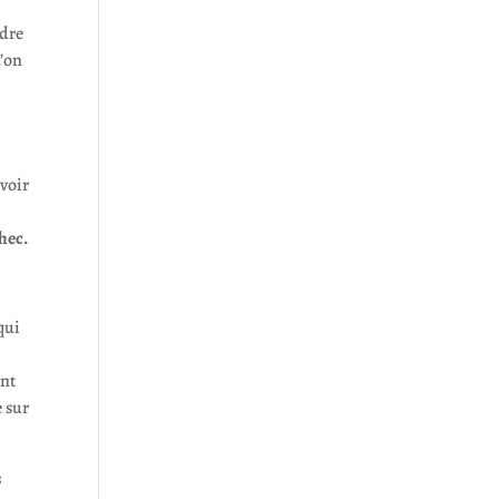
ndre
’on
avoir
hec.
qui
ent
 sur
s