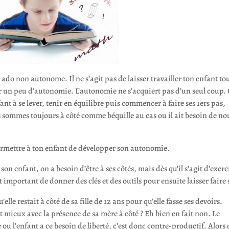
 ado non autonome. Il ne s’agit pas de laisser travailler ton enfant to
sser un peu d’autonomie. L’autonomie ne s’acquiert pas d’un seul coup. 
 à se lever, tenir en équilibre puis commencer à faire ses 1ers pas,
us sommes toujours à côté comme béquille au cas ou il ait besoin de no
rmettre à ton enfant de développer son autonomie.
on enfant, on a besoin d’être à ses côtés, mais dès qu’il s’agit d’exerc
 important de donner des clés et des outils pour ensuite laisser faire 
 restait à côté de sa fille de 12 ans pour qu’elle fasse ses devoirs.
ait mieux avec la présence de sa mère à côté ? Eh bien en fait non. Le
u l’enfant a ce besoin de liberté, c’est donc contre-productif. Alors c