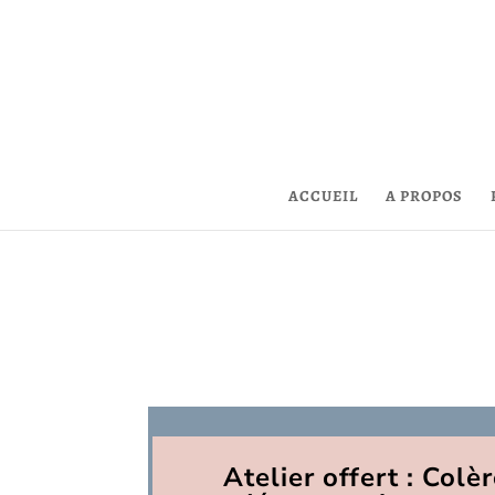
ACCUEIL
A PROPOS
Atelier offert : Colè