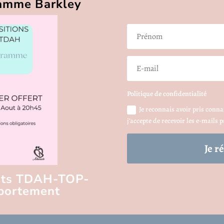
ramme Barkley
Politique de confidentialité
Je reconnais avoir pris connai
j'accepte de recevoir les e-mails
Je r
ants TDAH-TOP-
portement